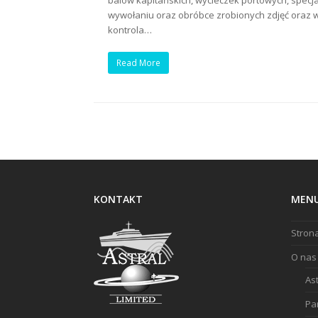
balów kapitańskich, wycieczek portowych, specj
wywołaniu oraz obróbce zrobionych zdjęć oraz w
kontrola…
Read More
KONTAKT
MEN
Stron
O nas
Ast
Pa