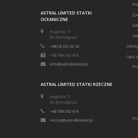
Pol
ASTRAL LIMITED STATKI
Za
OCEANICZNE
Se
Augusta 11
Se
81-359 Gdynia
+48 58 352 02 02
Oferty
+48 784 592 414
Opis 
info@astrallimited.pl
Pr
ASTRAL LIMITED STATKI RZECZNE
Augusta 11
81-359 Gdynia
+48 784 592 414
Pr
recruit@astrallimited.pl