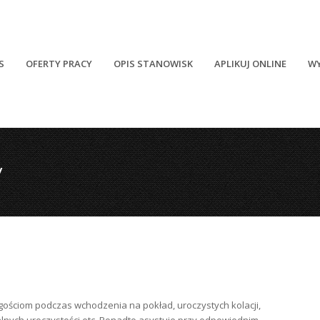
S
OFERTY PRACY
OPIS STANOWISK
APLIKUJ ONLINE
W
y
 gościom podczas wchodzenia na pokład, uroczystych kolacji,