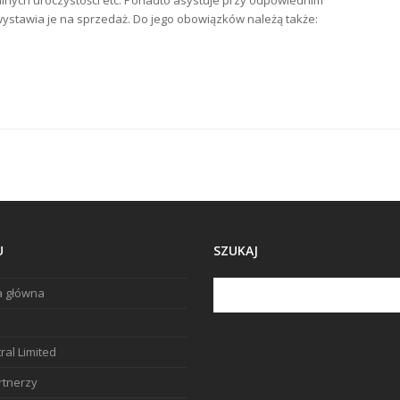
alnych uroczystości etc. Ponadto asystuje przy odpowiednim
ystawia je na sprzedaż. Do jego obowiązków należą także:
U
SZUKAJ
a główna
ral Limited
rtnerzy