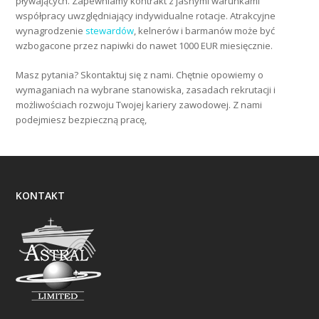
pływających. Zapewniamy kontrakt z jasnymi warunkami
współpracy uwzględniający indywidualne rotacje. Atrakcyjne
wynagrodzenie
stewardów
, kelnerów i barmanów może być
wzbogacone przez napiwki do nawet 1000 EUR miesięcznie.
Masz pytania? Skontaktuj się z nami. Chętnie opowiemy o
wymaganiach na wybrane stanowiska, zasadach rekrutacji i
możliwościach rozwoju Twojej kariery zawodowej. Z nami
podejmiesz bezpieczną pracę,
KONTAKT