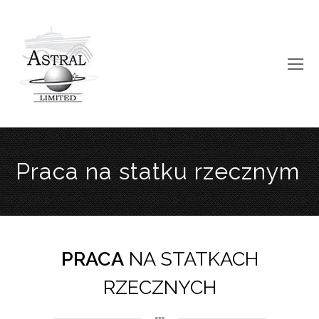
O
Mo
M
Praca na statku rzecznym
Sektor Barowy
PRACA
NA STATKACH
RZECZNYCH