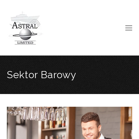
O
Mo
M
Sektor Barowy