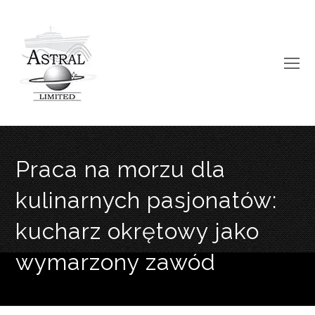
O
Mo
M
Praca na morzu dla
kulinarnych pasjonatów:
kucharz okrętowy jako
wymarzony zawód