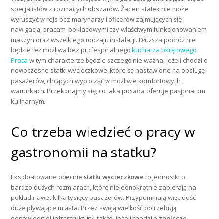
specjalistów z rozmaitych obszarów. Żaden statek nie może
wyruszyć w rejs bez marynarzy i oficerów zajmujących się
nawigacją, pracami pokładowymi czy właściwym funkcjonowaniem
maszyn oraz wszelkiego rodzaju instalacji. Dłuższa podróż nie
będzie też możliwa bez profesjonalnego
kucharza okrętowego.
Praca
w tym charakterze będzie szczególnie ważna, jeżeli chodzi o
nowoczesne statki wycieczkowe, które są nastawione na obsługę
pasażerów, chcących wypocząć w możliwie komfortowych
warunkach. Przekonajmy się, co taka posada oferuje pasjonatom
kulinarnym.
Co trzeba wiedzieć o pracy w
gastronomii na statku?
Eksploatowane obecnie
statki wycieczkowe
to jednostki o
bardzo dużych rozmiarach, które niejednokrotnie zabierają na
pokład nawet kilka tysięcy pasażerów. Przypominają więc dość
duże pływające miasta. Przez swoją wielkość potrzebują
odpowiedniej infrastruktury, także, jeżeli chodzi o
zaplecze