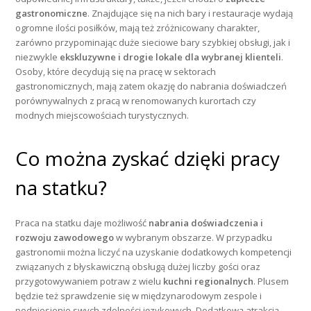
gastronomiczne
. Znajdujące się na nich bary i restauracje wydają
ogromne ilości posiłków, mają też zróżnicowany charakter,
zarówno przypominając duże sieciowe bary szybkiej obsługi, jak i
niezwykle
ekskluzywne i drogie lokale dla wybranej klienteli
.
Osoby, które decydują się na pracę w sektorach
gastronomicznych, mają zatem okazję do nabrania doświadczeń
porównywalnych z pracą w renomowanych kurortach czy
modnych miejscowościach turystycznych.
Co można zyskać dzięki pracy
na statku?
Praca na statku daje możliwość
nabrania doświadczenia i
rozwoju zawodowego
w wybranym obszarze. W przypadku
gastronomii można liczyć na uzyskanie dodatkowych kompetencji
związanych z błyskawiczną obsługą dużej liczby gości oraz
przygotowywaniem potraw z wielu
kuchni regionalnych
. Plusem
będzie też sprawdzenie się w międzynarodowym zespole i
podniesienie swych zdolności językowych. Dodatkową atrakcją