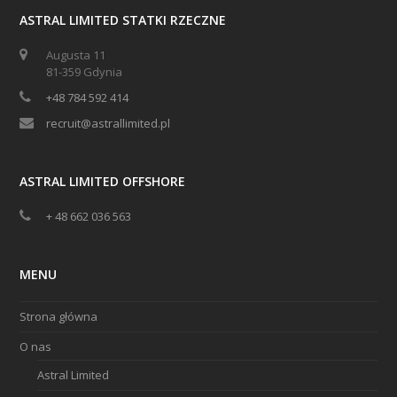
ASTRAL LIMITED STATKI RZECZNE
Augusta 11
81-359 Gdynia
+48 784 592 414
recruit@astrallimited.pl
ASTRAL LIMITED OFFSHORE
+ 48 662 036 563
MENU
Strona główna
O nas
Astral Limited