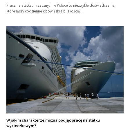
Praca na statkach rzecznych w Polsce to niezwykłe doświadczenie,
które łączy codzienne obowiązki z bliskością…
W jakim charakterze można podjąć pracę na statku
wycieczkowym?