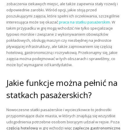
zobaczenia ciekawych miejsc, ale także zapewnia stały rozwój i
odpowiednie zarobki. Wśród opcji, jakie stoją przed
poszukującymi zajęcia, które spełni ich oczekiwania, szczególnie
interesująca może się okazać
praca na statku pasażerskim
. W
takim przypadku w grę mogą wchodzić nie tylko specjalizacje
typowo morskie i związane z wykonywaniem obowiązków
pokładowych, obsługą maszyn czy niezbędnej na jednostce
pływającej infrastruktury, ale także zajmowaniem się częścią
hotelową, gastronomiczną i rozrywkową. Przekonajmy się, jakie
zajęcia można podejmować w tych obszarach i sprawdźmy, co
może być wymagane od kandydatów.
Jakie funkcje można pełnić na
statkach pasażerskich?
Nowoczesne statki pasażerskie i wycieczkowce to jednostki
przypominające duże miasta, w których znajdują się wszystkie
udogodnienia potrzebne osobom biorącym udział w rejsie. Poza
częścią hotelową
w grę wchodzi więc
zaplecze gastronomiczne