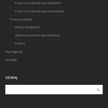
Praca na statkach pasażerskich
Praca na statkach wycieczkowych
Praca na lądzie
Wyspy Brytyjskie
Zjednoczone Emiraty Arabskie
Polska
Wymagania
Kontakt
SZUKAJ
Submi