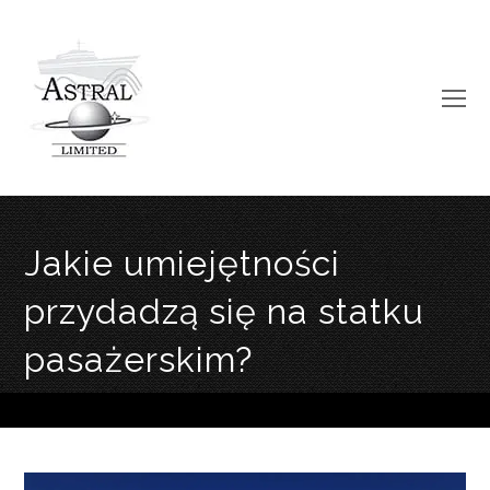
O
Mo
M
Jakie umiejętności
przydadzą się na statku
pasażerskim?