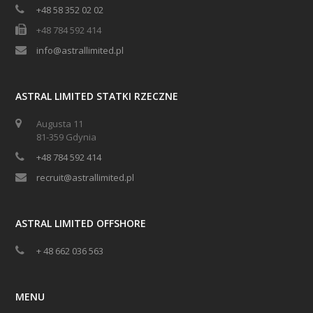
+48 58 352 02 02
+48 784 592 414
info@astrallimited.pl
ASTRAL LIMITED STATKI RZECZNE
Augusta 11
81-359 Gdynia
+48 784 592 414
recruit@astrallimited.pl
ASTRAL LIMITED OFFSHORE
+ 48 662 036 563
MENU