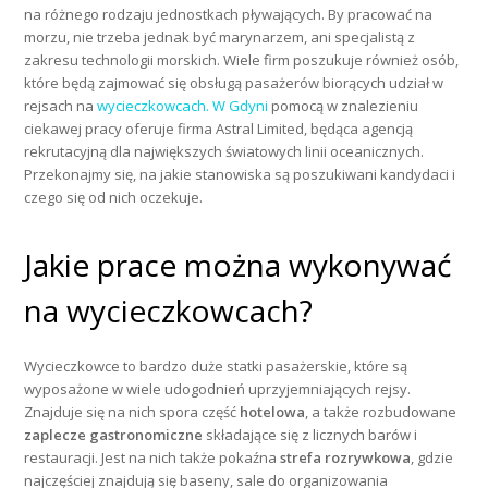
na różnego rodzaju jednostkach pływających. By pracować na
morzu, nie trzeba jednak być marynarzem, ani specjalistą z
zakresu technologii morskich. Wiele firm poszukuje również osób,
które będą zajmować się obsługą pasażerów biorących udział w
rejsach na
wycieczkowcach. W Gdyni
pomocą w znalezieniu
ciekawej pracy oferuje firma Astral Limited, będąca agencją
rekrutacyjną dla największych światowych linii oceanicznych.
Przekonajmy się, na jakie stanowiska są poszukiwani kandydaci i
czego się od nich oczekuje.
Jakie prace można wykonywać
na wycieczkowcach?
Wycieczkowce to bardzo duże statki pasażerskie, które są
wyposażone w wiele udogodnień uprzyjemniających rejsy.
Znajduje się na nich spora część
hotelowa
, a także rozbudowane
zaplecze gastronomiczne
składające się z licznych barów i
restauracji. Jest na nich także pokaźna
strefa rozrywkowa
, gdzie
najczęściej znajdują się baseny, sale do organizowania