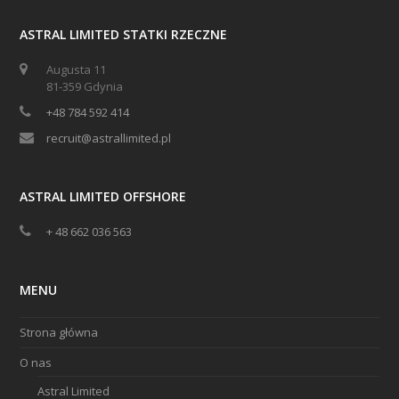
ASTRAL LIMITED STATKI RZECZNE
Augusta 11
81-359 Gdynia
+48 784 592 414
recruit@astrallimited.pl
ASTRAL LIMITED OFFSHORE
+ 48 662 036 563
MENU
Strona główna
O nas
Astral Limited