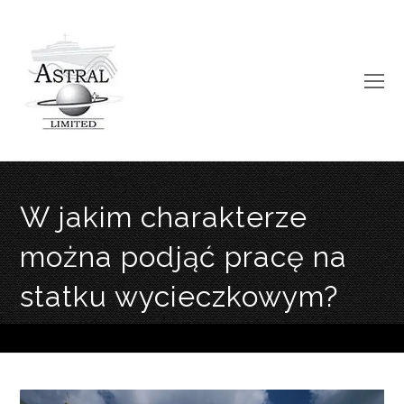
O
Mo
M
W jakim charakterze
można podjąć pracę na
statku wycieczkowym?