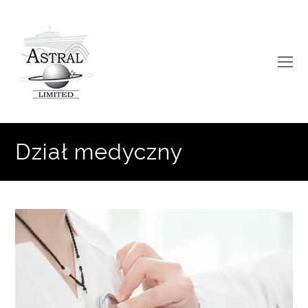
O
Mo
M
Dział medyczny